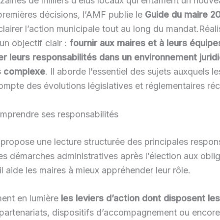
aines de milliers d’élus locaux qui entament un nouve
remières décisions, l’AMF publie le
Guide du maire 2
airer l’action municipale tout au long du mandat.Réali
un objectif clair :
fournir aux maires et à leurs équipe
r leurs responsabilités dans un environnement juridi
us complexe
. Il aborde l’essentiel des sujets auxquels
ompte des évolutions législatives et réglementaires ré
omprendre ses responsabilités
propose une lecture structurée des principales respons
s démarches administratives après l’élection aux obliga
 il aide les maires à mieux appréhender leur rôle.
ent en lumière
les leviers d’action dont disposent 
partenariats, dispositifs d’accompagnement ou encore i