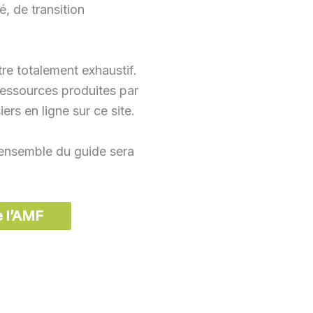
é, de transition
tre totalement exhaustif.
ressources produites par
rs en ligne sur ce site.
L’ensemble du guide sera
e l’AMF