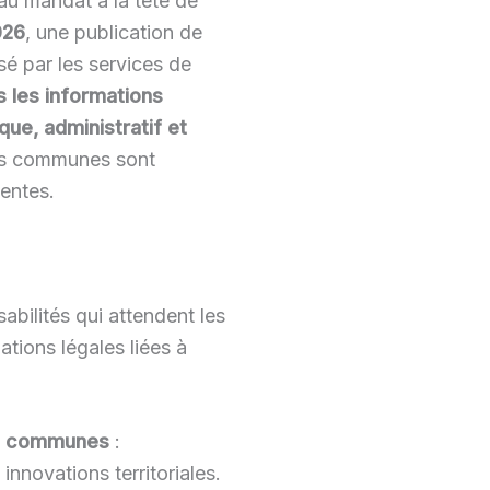
au mandat à la tête de
026
, une publication de
sé par les services de
s les informations
que, administratif et
 les communes sont
centes.
abilités qui attendent les
tions légales liées à
les communes
:
nnovations territoriales.