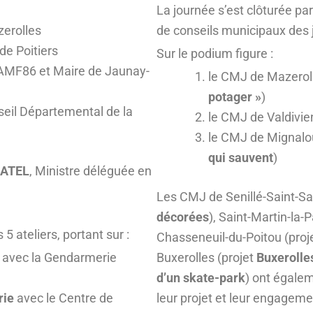
La journée s’est clôturée par
zerolles
de conseils municipaux des j
 de Poitiers
Sur le podium figure :
l’AMF86 et Maire de Jaunay-
le CMJ de Mazeroll
potager »
)
seil Départemental de la
le CMJ de Valdivie
le CMJ de Mignalo
qui sauvent
)
GATEL
, Ministre déléguée en
Les CMJ de Senillé-Saint-Sa
décorées
), Saint-Martin-la-P
5 ateliers, portant sur :
Chasseneuil-du-Poitou (proj
s
avec la Gendarmerie
Buxerolles (projet
Buxeroll
d’un skate-park
) ont égale
rie
avec le Centre de
leur projet et leur engageme