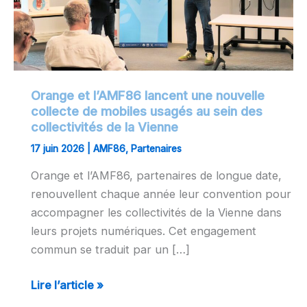
nouvelle
collecte
de
mobiles
usagés
Orange et l’AMF86 lancent une nouvelle
au
collecte de mobiles usagés au sein des
sein
collectivités de la Vienne
des
17 juin 2026
|
AMF86
,
Partenaires
collectivités
Orange et l’AMF86, partenaires de longue date,
de
renouvellent chaque année leur convention pour
la
accompagner les collectivités de la Vienne dans
Vienne
leurs projets numériques. Cet engagement
commun se traduit par un […]
Lire l’article »