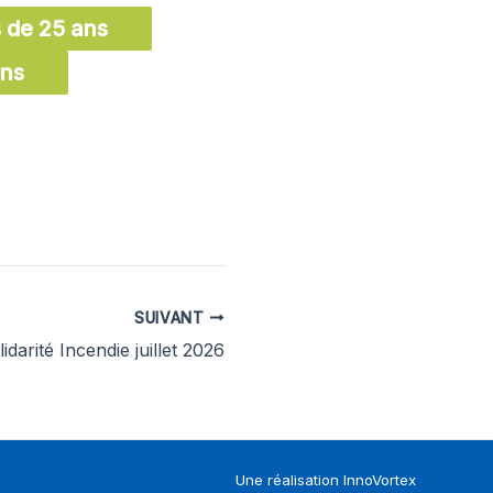
 de 25 ans
ans
SUIVANT
darité Incendie juillet 2026
Une réalisation
InnoVortex