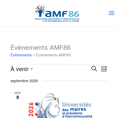
Aller
Ma
au
Me
contenu
Événements AMF86
Évènements
Évènements
Événements AMF86
À venir
Recherche
Naviga
Recherche
Liste
et
de
Sélectionnez
septembre 2026
une
navigation
vues
date.
de
Évène
MER
9
vues
Évènements