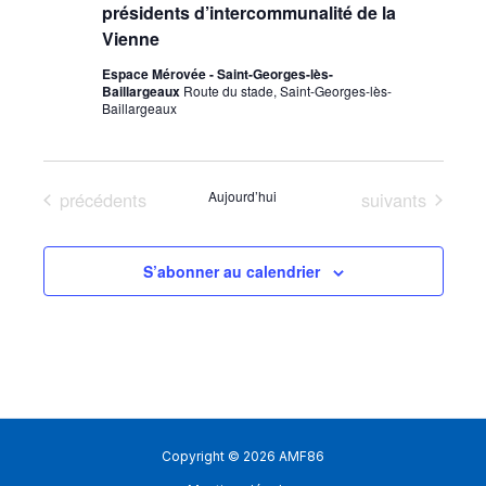
présidents d’intercommunalité de la
Vienne
Espace Mérovée - Saint-Georges-lès-
Baillargeaux
Route du stade, Saint-Georges-lès-
Baillargeaux
Évènements
Évènements
précédents
Aujourd’hui
suivants
S’abonner au calendrier
Copyright © 2026 AMF86