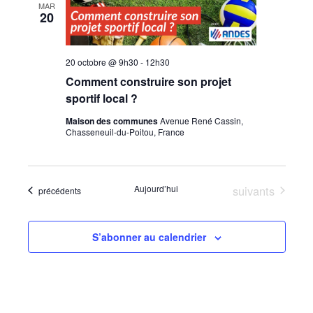
MAR
20
20 octobre @ 9h30
-
12h30
Comment construire son projet
sportif local ?
Maison des communes
Avenue René Cassin,
Chasseneuil-du-Poitou, France
Évènements
Aujourd’hui
suivants
Évènements
précédents
S’abonner au calendrier