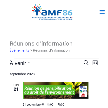
Aller
Ma
au
Me
contenu
Réunions d'information
Évènements
Évènements
Réunions d'information
À venir
Recherche
Naviga
Recherche
Liste
et
de
Sélectionnez
septembre 2026
une
navigation
vues
date.
de
Évène
LUN
21
vues
Évènements
21 septembre @ 14h00
-
17h00