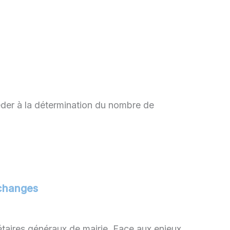
éder à la détermination du nombre de
échanges
taires généraux de mairie. Face aux enjeux