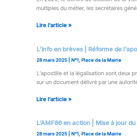
|
multiples du métier, les secrétaires gén
Secrétaires
généraux
Lire l’article »
de
mairie
–
L’info en brèves | Réforme de l’ap
L’info
Mise
en
28 mars 2025
|
N°1
,
Place de la Mairie
en
brèves
place
L’apostille et la légalisation sont deux 
|
d’un
sur un document délivré par une autorité
Réforme
réseau
de
Lire l’article »
d’échanges
l’apostille
–
Mise
L’AMF86 en action | Mise à jour du 
L’AMF86
en
en
28 mars 2025
|
N°1
,
Place de la Mairie