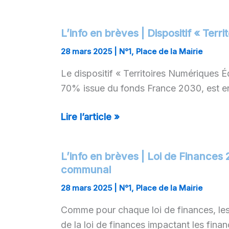
ADAMA86
–
L’info en brèves | Dispositif « Te
L’info
DDEN
en
28 mars 2025
|
N°1
,
Place de la Mairie
de
brèves
la
Le dispositif « Territoires Numériques 
|
Vienne
70% issue du fonds France 2030, est en 
Dispositif
« Territoires
Lire l’article »
Numériques
Éducatifs »
–
L’info en brèves | Loi de Finances 
L’info
Une
communal
en
enveloppe
brèves
28 mars 2025
|
N°1
,
Place de la Mairie
complémentaire
|
Comme pour chaque loi de finances, les 
Loi
de la loi de finances impactant les fi