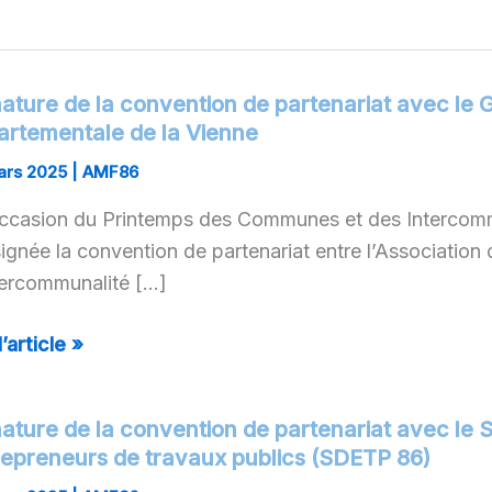
nature de la convention de partenariat avec l
ature
artementale de la Vienne
ars 2025
|
AMF86
ention
occasion du Printemps des Communes et des Intercommu
signée la convention de partenariat entre l’Association
enariat
tercommunalité […]
c
l’article »
upement
darmerie
nature de la convention de partenariat avec le
ature
rtementale
repreneurs de travaux publics (SDETP 86)