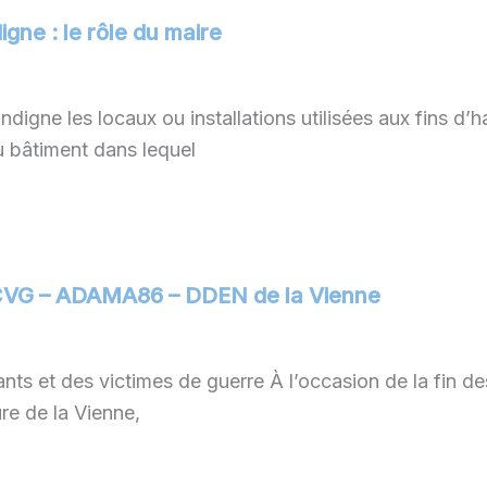
igne : le rôle du maire
é,
ndigne les locaux ou installations utilisées aux fins d’h
mune
u bâtiment dans lequel
rte
rope
aCVG – ADAMA86 – DDEN de la Vienne
ts et des victimes de guerre À l’occasion de la fin
ure de la Vienne,