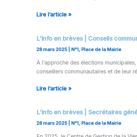
de
Finances
Lire l’article »
2025
–
Une
L’info en brèves | Conseils commu
L’info
note
en
28 mars 2025
|
N°1
,
Place de la Mairie
de
brèves
À l’approche des élections municipales
l’AMF
|
conseillers communautaires et de leur ré
sur
Conseils
les
communautaires
Lire l’article »
principales
–
dispositions
Quelle
concernant
composition
L’info en brèves | Secrétaires gén
L’info
le
en
en
28 mars 2025
|
N°1
,
Place de la Mairie
bloc
2026
brèves
communal
?
En 2025, le Centre de Gestion de la Vi