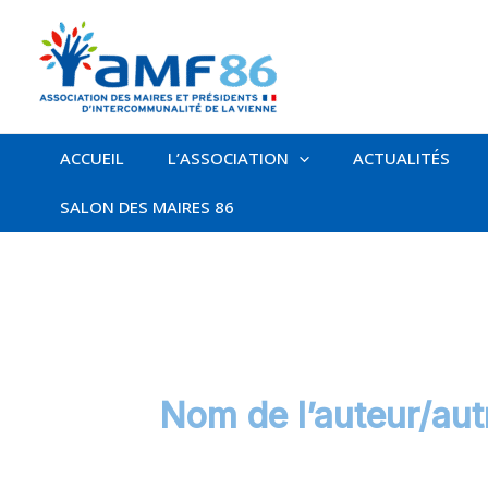
Aller
au
contenu
ACCUEIL
L’ASSOCIATION
ACTUALITÉS
SALON DES MAIRES 86
Nom de l’auteur/aut