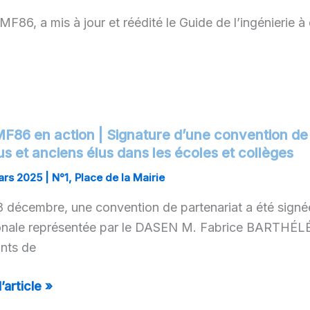
F86, a mis à jour et réédité le Guide de l’ingénierie à
F86 en action | Signature d’une convention de 
MF86
us et anciens élus dans les écoles et collèges
on
ars 2025
|
N°1
,
Place de la Mairie
8 décembre, une convention de partenariat a été signée
ature
onale représentée par le DASEN M. Fabrice BARTHÉLÉM
e
ints de
ention
l’article »
enariat