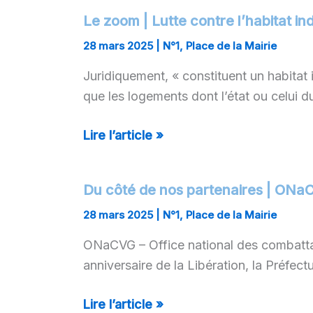
:
Le zoom | Lutte contre l’habitat ind
Le
Ciss
zoom
28 mars 2025
|
N°1
,
Place de la Mairie
une
| Lutte
Juridiquement, « constituent un habitat i
com
contre
que les logements dont l’état ou celui d
ouve
l’habitat
sur
indigne
Lire l’article »
l’Eu
:
le
rôle
Du côté de nos partenaires | ON
Du
du
côté
28 mars 2025
|
N°1
,
Place de la Mairie
maire
de
ONaCVG – Office national des combattan
nos
anniversaire de la Libération, la Préfect
partenaires
| ONaCVG
Lire l’article »
–