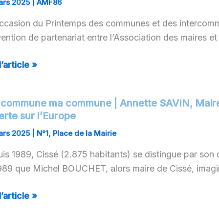
ars 2025
|
AMF86
ention
occasion du Printemps des communes et des intercommu
ne
ention de partenariat entre l’Association des maires e
enariat
c
l’article »
icat
rtemental
 commune ma commune | Annette SAVIN, Maire
rte sur l’Europe
mune
epreneurs
ars 2025
|
N°1
,
Place de la Mairie
mune
is 1989, Cissé (2.875 habitants) se distingue par son 
aux
nette
989 que Michel BOUCHET, alors maire de Cissé, imagin
ics
N,
ETP
e
l’article »
É