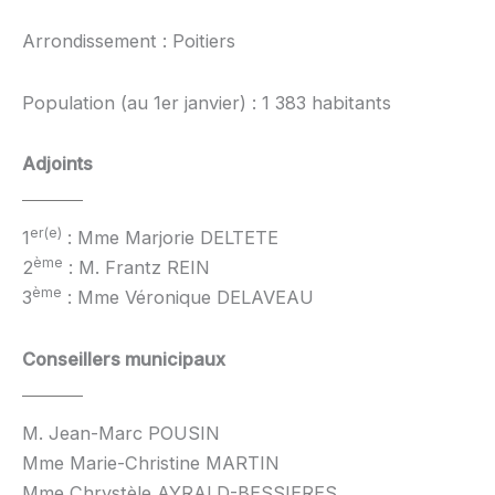
Arrondissement : Poitiers
Population (au 1er janvier) : 1 383 habitants
Adjoints
er(e)
1
: Mme Marjorie DELTETE
ème
2
: M. Frantz REIN
ème
3
: Mme Véronique DELAVEAU
Conseillers municipaux
M. Jean-Marc POUSIN
Mme Marie-Christine MARTIN
Mme Chrystèle AYRALD-BESSIERES