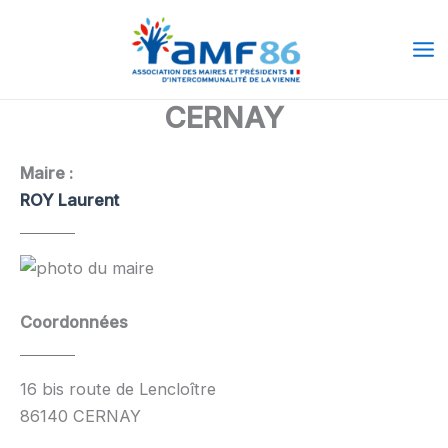
Aller
Ma
au
Me
contenu
CERNAY
Maire :
ROY Laurent
Coordonnées
16 bis route de Lencloître
86140 CERNAY