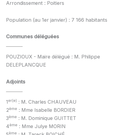
Arrondissement : Poitiers
Population (au 1er janvier) : 7 166 habitants
Communes déléguées
POUZIOUX - Maire délégué : M. Philippe
DELEPLANCQUE
Adjoints
er(e)
1
: M. Charles CHAUVEAU
ème
2
: Mme Isabelle BORDIER
ème
3
: M. Dominique GUITTET
ème
4
: Mme Julye MORIN
ème
5
: M. Tareck BOICHÉ