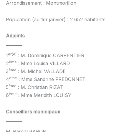
Arrondissement : Montmorillon
Population (au 1er janvier) : 2 652 habitants
Adjoints
er(e)
1
: M. Dominique CARPENTIER
ème
2
: Mme Louisa VILLARD
ème
3
: M. Michel VALLADE
ème
4
: Mme Sandrine FREDONNET
ème
5
: M. Christian RIZAT
ème
6
: Mme Meridith LOUISY
Conseillers municipaux
M. Pascal BARON