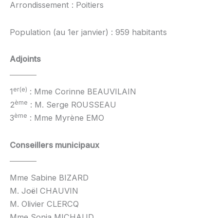
Arrondissement : Poitiers
Population (au 1er janvier) : 959 habitants
Adjoints
er(e)
1
: Mme Corinne BEAUVILAIN
ème
2
: M. Serge ROUSSEAU
ème
3
: Mme Myrène EMO
Conseillers municipaux
Mme Sabine BIZARD
M. Joël CHAUVIN
M. Olivier CLERCQ
Mme Sonia MICHAUD