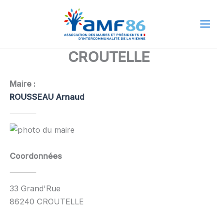
Aller
Ma
au
Me
contenu
CROUTELLE
Maire :
ROUSSEAU Arnaud
Coordonnées
33 Grand'Rue
86240 CROUTELLE