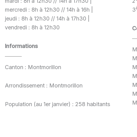
mardi : 8h à 12h30 // 14h à 17h30 |
2
mercredi : 8h à 12h30 // 14h à 16h |
3
jeudi : 8h à 12h30 // 14h à 17h30 |
vendredi : 8h à 12h30
C
Informations
M
M
Canton : Montmorillon
M
M
M
Arrondissement : Montmorillon
M
M
Population (au 1er janvier) : 258 habitants