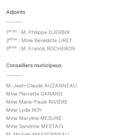
Adjoints
er(e)
1
: M. Philippe DJERBIR
ème
2
: Mme Bénédicte LIRET
ème
3
: M. Francis ROCHERON
Conseillers municipaux
M. Jean-Claude AUZANNEAU
Mme Pierrette GARAND
Mme Marie-Paule RIVIÈRE
Mme Lydie ROY
Mme Maryline MESURÉ
Mme Sandrine MESTAIS
M. Mickaël MASSONNEAU