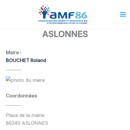
Aller
Ma
au
Me
contenu
ASLONNES
Maire :
BOUCHET Roland
Coordonnées
Place de la mairie
86340 ASLONNES