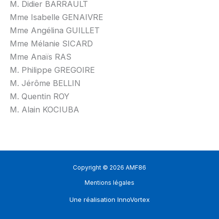
M. Didier BARRAULT
Mme Isabelle GENAIVRE
Mme Angélina GUILLET
Mme Mélanie SICARD
Mme Anaïs RAS
M. Philippe GREGOIRE
M. Jérôme BELLIN
M. Quentin ROY
M. Alain KOCIUBA
Copyright © 2026 AMF86
Mentions légales
Une réalisation
InnoVortex