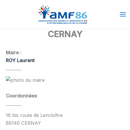
Aller
Ma
au
Me
contenu
CERNAY
Maire :
ROY Laurent
Coordonnées
16 bis route de Lencloître
86140 CERNAY