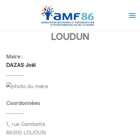
Aller
Ma
au
Me
contenu
LOUDUN
Maire :
DAZAS Joël
Coordonnées
1, rue Gambetta
86200 LOUDUN