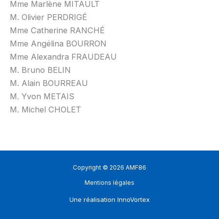
Mme Marlène MITAULT
M. Olivier PERDRIGÉ
Mme Catherine RANCHÉ
Mme Angélina BOURRON
Mme Alexandra FRAUDEAU
M. Bruno BELIN
M. Alain BOURREAU
M. Yvon METAIS
M. Michel CHOLET
Copyright © 2026 AMF86
Mentions légales
Une réalisation
InnoVortex