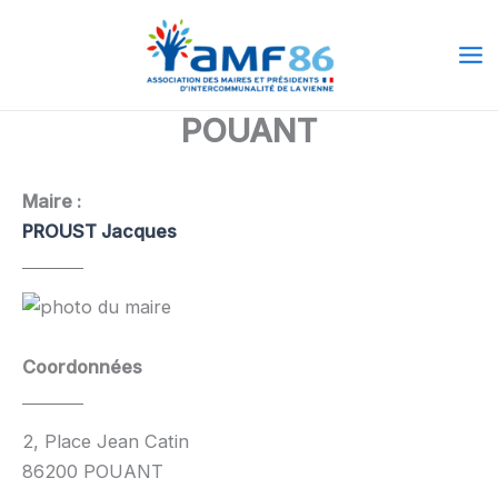
Aller
Ma
au
Me
contenu
POUANT
Maire :
PROUST Jacques
Coordonnées
2, Place Jean Catin
86200 POUANT