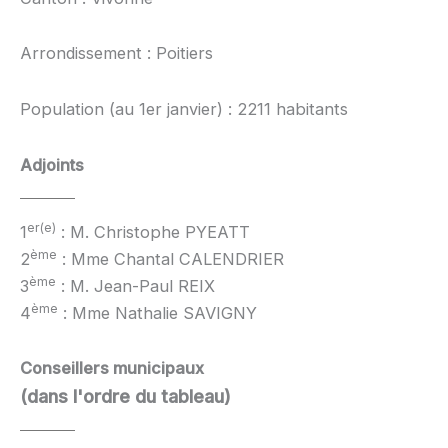
Arrondissement : Poitiers
Population (au 1er janvier) : 2211 habitants
Adjoints
er(e)
1
: M. Christophe PYEATT
ème
2
: Mme Chantal CALENDRIER
ème
3
: M. Jean-Paul REIX
ème
4
: Mme Nathalie SAVIGNY
Conseillers municipaux
(dans l'ordre du tableau)