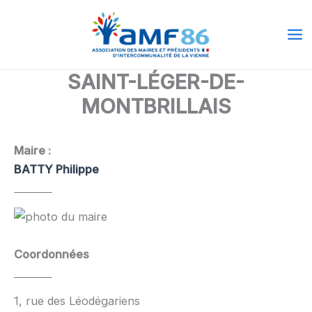
Aller
Ma
au
Me
contenu
SAINT-LÉGER-DE-
MONTBRILLAIS
Maire :
BATTY Philippe
Coordonnées
1, rue des Léodégariens