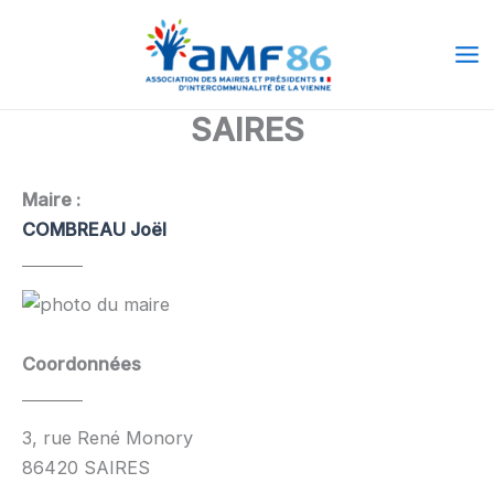
Aller
Ma
au
Me
contenu
SAIRES
Maire :
COMBREAU Joël
Coordonnées
3, rue René Monory
86420 SAIRES