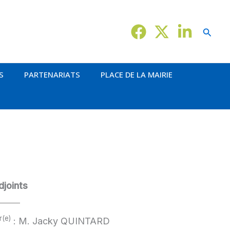
Reche
S
PARTENARIATS
PLACE DE LA MAIRIE
djoints
r(e)
: M. Jacky QUINTARD