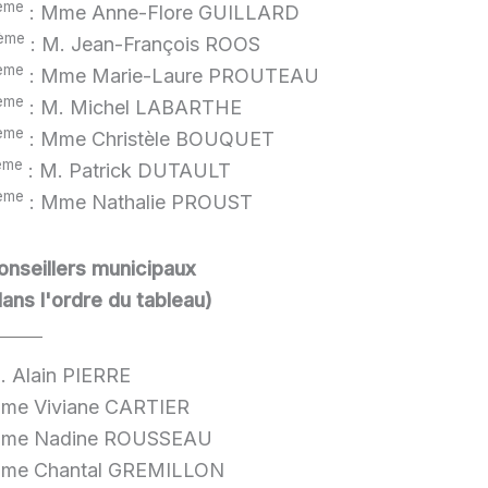
ème
: Mme Anne-Flore GUILLARD
ème
: M. Jean-François ROOS
ème
: Mme Marie-Laure PROUTEAU
ème
: M. Michel LABARTHE
ème
: Mme Christèle BOUQUET
ème
: M. Patrick DUTAULT
ème
: Mme Nathalie PROUST
onseillers municipaux
dans l'ordre du tableau)
. Alain PIERRE
me Viviane CARTIER
me Nadine ROUSSEAU
me Chantal GREMILLON