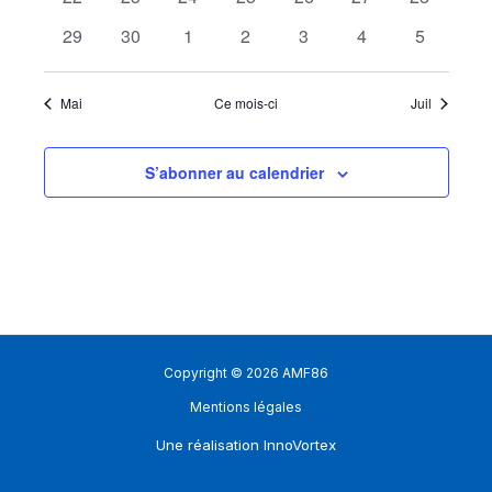
évènements
évènements
évènements
évènements
évènements
évènements
évènemen
0
0
0
0
0
0
0
29
30
1
2
3
4
5
évènements
évènements
évènements
évènements
évènements
évènements
évènemen
Mai
Ce mois-ci
Juil
S’abonner au calendrier
Copyright © 2026 AMF86
Mentions légales
Une réalisation
InnoVortex