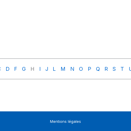
C
D
F
G
H
I
J
L
M
N
O
P
Q
R
S
T
Mentions légales