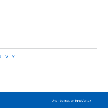
U
V
Y
Une réalisation
InnoVortex